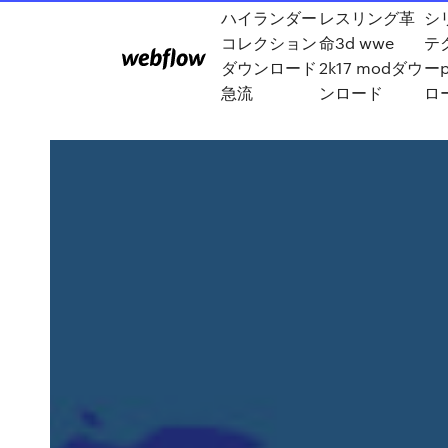
ハイランダー
レスリング革
シリ
コレクション
命3d wwe
テ
ダウンロード
2k17 modダウ
ー
急流
ンロード
ロ