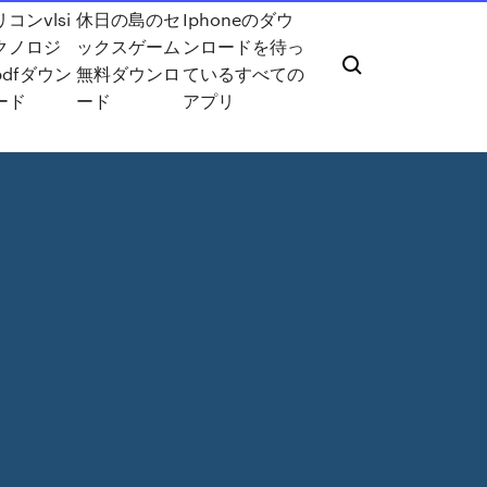
コンvlsi
休日の島のセ
Iphoneのダウ
クノロジ
ックスゲーム
ンロードを待っ
pdfダウン
無料ダウンロ
ているすべての
ード
ード
アプリ