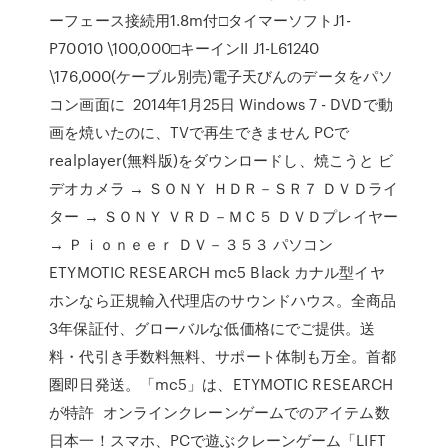
ーフェース接続用1.8m付□タイマーソフトJ1-
P70010 \100,000□キーインII J1-L61240
\176,000(ケーブル別売)電子天びんのデータをパソ
コン画面に 2014年1月25日 Windows 7 - DVDで動
画を焼いたのに、TVで再生できません PCで
realplayer(無料版)をダウンロードし、焼こうと ビ
デオカメラ → ＳＯＮＹ ＨＤＲ－ＳＲ７ ＤＶＤライ
ター → ＳＯＮＹ ＶＲＤ－ＭＣ５ ＤＶＤプレイヤー
→ Ｐｉｏｎｅｅｒ ＤＶ－３５３ パソコン
ETYMOTIC RESEARCH mc5 Black カナル型イヤ
ホンなら正規輸入代理店のサウンドハウス。全商品
3年保証付、グローバルな低価格にでご提供。送
料・代引き手数料無料、サポート体制も万全。首都
圏即日発送。「mc5」は、ETYMOTIC RESEARCH
が特許 オンラインクレーンゲームでのアイテム数
日本一！スマホ、PCで遊ぶクレーンゲーム「LIFT