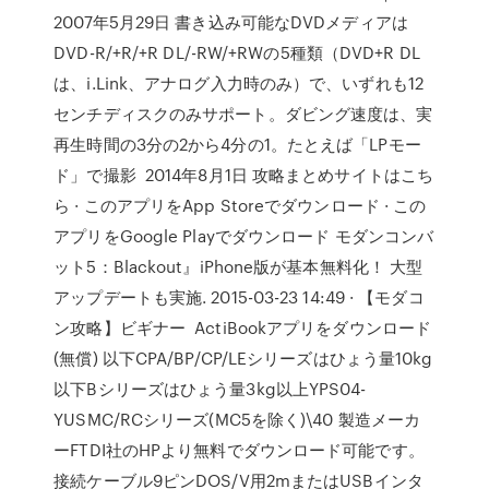
2007年5月29日 書き込み可能なDVDメディアは
DVD-R/+R/+R DL/-RW/+RWの5種類（DVD+R DL
は、i.Link、アナログ入力時のみ）で、いずれも12
センチディスクのみサポート。ダビング速度は、実
再生時間の3分の2から4分の1。たとえば「LPモー
ド」で撮影 2014年8月1日 攻略まとめサイトはこち
ら · このアプリをApp Storeでダウンロード · この
アプリをGoogle Playでダウンロード モダンコンバ
ット5：Blackout』iPhone版が基本無料化！ 大型
アップデートも実施. 2015-03-23 14:49 · 【モダコ
ン攻略】ビギナー ActiBookアプリをダウンロード
(無償) 以下CPA/BP/CP/LEシリーズはひょう量10kg
以下Bシリーズはひょう量3kg以上YPS04-
YUSMC/RCシリーズ(MC5を除く)\40 製造メーカ
ーFTDI社のHPより無料でダウンロード可能です。
接続ケーブル9ピンDOS/V用2mまたはUSBインタ